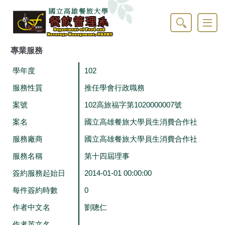
跳
到
主
要
內
專業服務
容
區
學年度
102
服務性質
推任學會行政職務
案號
102高旅福字第1020000007號
案名
國立高雄餐旅大學員生消費合作社
服務廠商
國立高雄餐旅大學員生消費合作社
服務名稱
第十四屆理事
簽約服務起始日
2014-01-01 00:00:00
每件簽約時數
0
作者中文名
劉聰仁
作者英文名